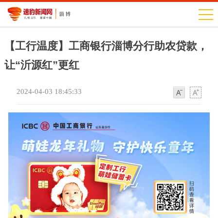
【工行温度】工商银行淄博分行助农贷款，
让“沂源红”更红
2024-04-03 18:45:33
字
字
体
体