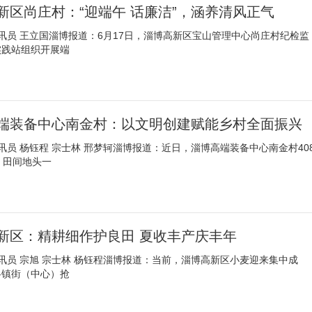
新区尚庄村：“迎端午 话廉洁”，涵养清风正气
通讯员 王立国淄博报道：6月17日，淄博高新区宝山管理中心尚庄村纪检监
实践站组织开展端
端装备中心南金村：以文明创建赋能乡村全面振兴
讯员 杨钰程 宗士林 邢梦轲淄博报道：近日，淄博高端装备中心南金村40
，田间地头一
新区：精耕细作护良田 夏收丰产庆丰年
通讯员 宗旭 宗士林 杨钰程淄博报道：当前，淄博高新区小麦迎来集中成
各镇街（中心）抢