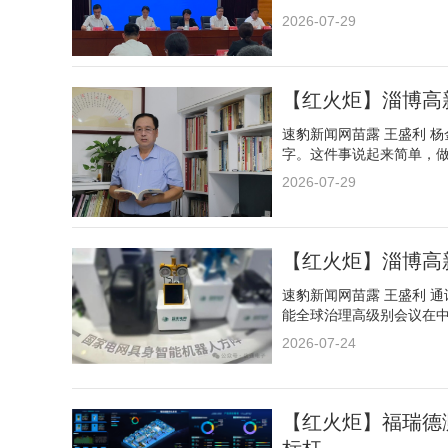
2026-07-29
【红火炬】淄博高
速豹新闻网苗露 王盛利 
字。这件事说起来简单，
2026-07-29
【红火炬】淄博高
速豹新闻网苗露 王盛利 通
能全球治理高级别会议在
2026-07-24
【红火炬】福瑞德