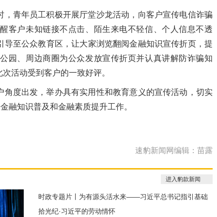
时，青年员工积极开展厅堂沙龙活动，向客户宣传电信诈骗
提醒客户未知链接不点击、陌生来电不轻信、个人信息不透
引导至公众教育区，让大家浏览翻阅金融知识宣传折页，提
民公园、周边商圈为公众发放宣传折页并认真讲解防诈骗知
此次活动受到客户的一致好评。
户角度出发，举办具有实用性和教育意义的宣传活动，切实
好金融知识普及和金融素质提升工作。
速豹新闻网编辑：苗露
进入豹款新闻
时政专题片丨为有源头活水来——习近平总书记指引基础
拾光纪·习近平的劳动情怀
研究高质量发展