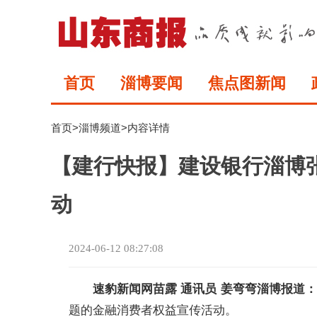
首页
淄博要闻
焦点图新闻
首页
>
淄博频道
>内容详情
【建行快报】建设银行淄博
动
2024-06-12 08:27:08
速豹新闻网苗露 通讯员 姜弯弯淄博报道：
题的金融消费者权益宣传活动。