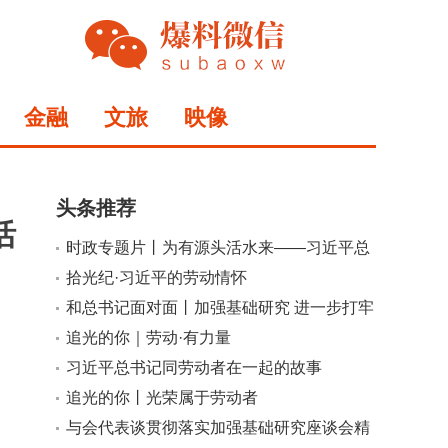
金融
文旅
映像
头条推荐
活
时政专题片丨为有源头活水来——习近平总
书记指引基础研究高质量发展
拾光纪·习近平的劳动情怀
和总书记面对面丨加强基础研究 进一步打牢
科技强国建设根基
追光的你｜劳动·有力量
小
大
习近平总书记同劳动者在一起的故事
追光的你丨光荣属于劳动者
与会代表谈贯彻落实加强基础研究座谈会精