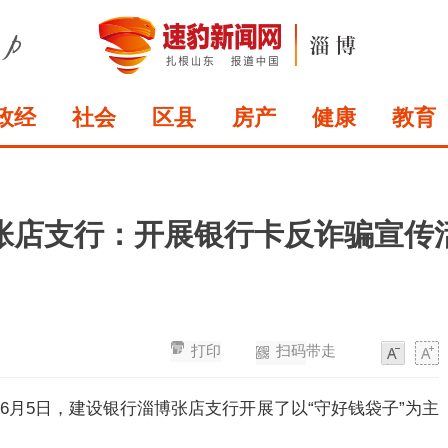
政经
社会
区县
房产
健康
教育
张店支行：开展银行卡反诈骗宣传
打印
扫码带走
字
字
体
体
6月5日，建设银行淄博张店支行开展了以“守好钱袋子”为主