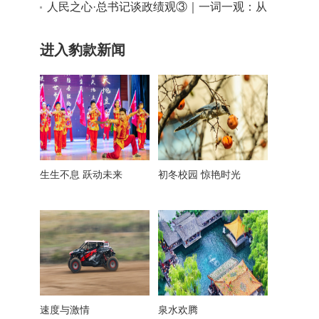
神之一
人民之心·总书记谈政绩观③｜一词一观：从
实际出发
进入豹款新闻
生生不息 跃动未来
初冬校园 惊艳时光
速度与激情
泉水欢腾