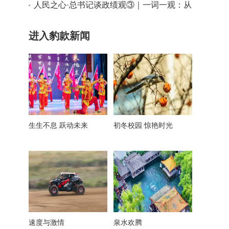
神之一
人民之心·总书记谈政绩观③｜一词一观：从
实际出发
进入豹款新闻
生生不息 跃动未来
初冬校园 惊艳时光
速度与激情
泉水欢腾