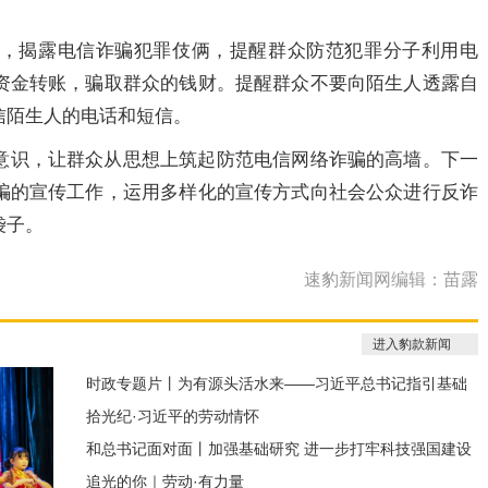
，揭露电信诈骗犯罪伎俩，提醒群众防范犯罪分子利用电
资金转账，骗取群众的钱财。提醒群众不要向陌生人透露自
信陌生人的电话和短信。
意识，让群众从思想上筑起防范电信网络诈骗的高墙。下一
骗的宣传工作，运用多样化的宣传方式向社会公众进行反诈
袋子。
速豹新闻网编辑：苗露
进入豹款新闻
时政专题片丨为有源头活水来——习近平总书记指引基础
拾光纪·习近平的劳动情怀
研究高质量发展
和总书记面对面丨加强基础研究 进一步打牢科技强国建设
追光的你｜劳动·有力量
根基