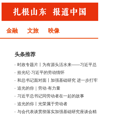
金融
文旅
映像
头条推荐
时政专题片丨为有源头活水来——习近平总
书记指引基础研究高质量发展
拾光纪·习近平的劳动情怀
小
大
和总书记面对面丨加强基础研究 进一步打牢
科技强国建设根基
追光的你｜劳动·有力量
习近平总书记同劳动者在一起的故事
追光的你丨光荣属于劳动者
与会代表谈贯彻落实加强基础研究座谈会精