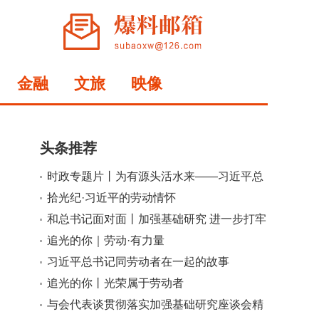
金融
文旅
映像
头条推荐
时政专题片丨为有源头活水来——习近平总
书记指引基础研究高质量发展
拾光纪·习近平的劳动情怀
小
大
和总书记面对面丨加强基础研究 进一步打牢
科技强国建设根基
追光的你｜劳动·有力量
习近平总书记同劳动者在一起的故事
追光的你丨光荣属于劳动者
与会代表谈贯彻落实加强基础研究座谈会精