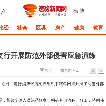
政经
社会
区县
房产
健康
教育
支行开展防范外部侵害应急演练
打印
扫码带走
字
字
体
体
：
近日，建行淄博张店支行组织下辖各网点开展了防范外部
署，带领全体人员熟悉预案，明确各自流程、分工，特别强