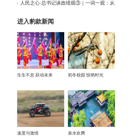
神之一
人民之心·总书记谈政绩观③｜一词一观：从
实际出发
进入豹款新闻
生生不息 跃动未来
初冬校园 惊艳时光
速度与激情
泉水欢腾