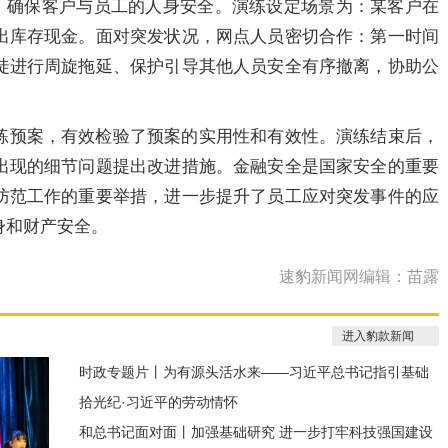
案，确保客户与员工的人身安全。演练设定场景为：某客户在
出库存现金。面对突发状况，网点人员密切合作：第一时间
徒进行周旋拖延、保护引导其他人员安全有序撤离，协助公
练预案，有效检验了预案的实用性和有效性。演练结束后，
出现的细节问题提出改进措施。金融安全是国家安全的重要
防范工作的重要举措，进一步提升了员工应对突发事件的应
身和财产安全。
速豹新闻网编辑：苗露
进入豹款新闻
时政专题片丨为有源头活水来——习近平总书记指引基础
拾光纪·习近平的劳动情怀
研究高质量发展
和总书记面对面丨加强基础研究 进一步打牢科技强国建设