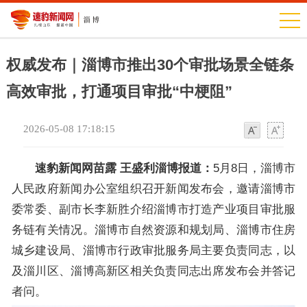
权威发布｜淄博市推出30个审批场景全链条
高效审批，打通项目审批“中梗阻”
2026-05-08 17:18:15
字
字
体
体
速豹新闻网苗露 王盛利淄博报道：
5月8日，淄博市
人民政府新闻办公室组织召开新闻发布会，邀请淄博市
委常委、副市长李新胜介绍淄博市打造产业项目审批服
务链有关情况。淄博市自然资源和规划局、淄博市住房
城乡建设局、淄博市行政审批服务局主要负责同志，以
及淄川区、淄博高新区相关负责同志出席发布会并答记
者问。