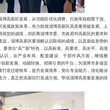
淄博高新区发展，从功能区优化调整、行政审批权限下放、
区发展政策体系，有力助推淄博高新区高质量突破发展。上
得祝贺的成绩，但距离淄博市委、市政府对高新区的要求和
道远，淄博高新区要清醒认识取得的成绩，以及面临形势的
要突出“高”“新”特色，以高标准、高要求、高水平、高境
认识，在产业布局、配套建设、干部作风方面，继续擦
博市创新发展、动能转换、招商引资的平台，为淄博市多做贡
要打造过硬铁军，提升发展境界，突出专业能力，强化敬业
造力，真正把高新区打造成引领、带动淄博高质量发展的排