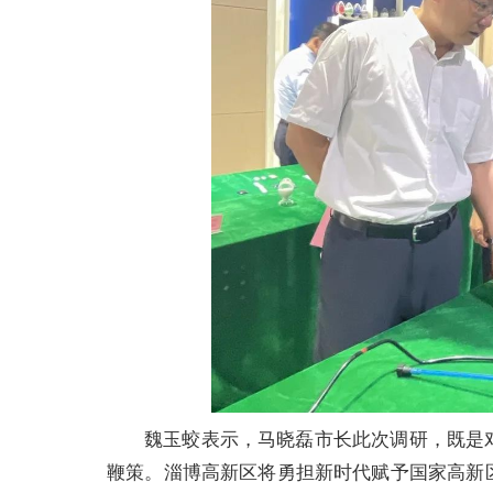
魏玉蛟表示，马晓磊市长此次调研，既是
鞭策。淄博高新区将勇担新时代赋予国家高新