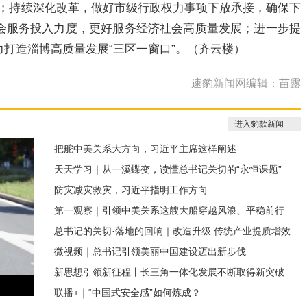
功夫；持续深化改革，做好市级行政权力事项下放承接，确保下
会服务投入力度，更好服务经济社会高质量发展；进一步提
打造淄博高质量发展“三区一窗口”。（齐云楼）
速豹新闻网编辑：苗露
进入豹款新闻
把舵中美关系大方向，习近平主席这样阐述
天天学习｜从一溪蝶变，读懂总书记关切的“永恒课题”
防灾减灾救灾，习近平指明工作方向
第一观察｜引领中美关系这艘大船穿越风浪、平稳前行
总书记的关切·落地的回响｜改造升级 传统产业提质增效
微视频｜总书记引领美丽中国建设迈出新步伐
新思想引领新征程丨长三角一体化发展不断取得新突破
联播+｜“中国式安全感”如何炼成？