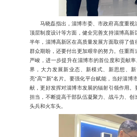
马晓磊指出，淄博市委、市政府高度重视
顶层制度设计等方面，健全完善支持淄博高新
半年，淄博高新区在高质量发展方面取得了值
群众期盼，还要付出更加艰辛的努力。任重而
严峻，进一步提升在淄博市的首位度和贡献率。
界，大力发展新业态、新模式、新思想、新
亮“高”“新”名片。要强化平台赋能，当好淄
献，更好发挥对淄博市发展的辐射引领作用。
担当，不断提高干部队伍凝聚力、战斗力、创
头兵和火车头。