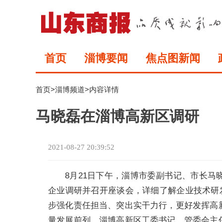
首页
淄博要闻
焦点图新闻
首页
>
淄博频道
>内容详情
马晓磊在淄博高新区调研
2021-08-27 20:39:52
8月21日下午，淄博市委副书记、市长
企业调研并召开座谈会，详细了解企业技术研
步强化责任担当、突出实干力行，更好发挥高
量发展前列。淄博高新区工委书记、管委会主