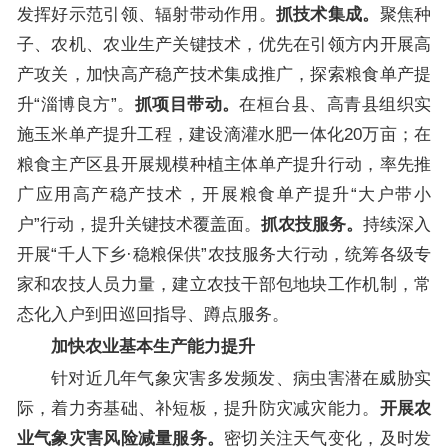
发挥好示范引领、辐射带动作用。
抓技术集成。
聚焦种
子、农机、农业生产关键技术，优先在引领方内开展高
产攻关，加快高产稳产技术集成推广，探索粮食单产提
升“淄博良方”。
抓项目带动。
在桓台县、高青县组织实
施玉米单产提升工程，建设滴灌水肥一体化20万亩；在
粮食主产区县开展规模种植主体单产提升行动，率先推
广应用高产稳产技术，开展粮食单产提升“大户带小
户”行动，提升关键技术覆盖面。
抓农技服务。
持续深入
开展“千人下乡·稳粮保供”农技服务大行动，统筹各级专
家和农技人员力量，建立农技干部包地块工作机制，常
态化入户到田巡回指导、蹲点服务。
加快农业基本生产能力提升
针对近几年气象灾害多发频发、病虫害潜在威胁实
际，着力夯基础、补短板，提升防灾减灾能力。
开展农
业气象灾害风险减量服务。
密切关注天气变化，及时发