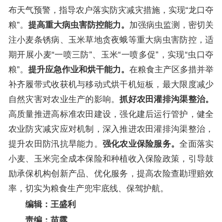
布天气预警，指导农户落实防灾减灾措施，实现“龙口夺
粮”。
提高重大病虫害防控能力。
加强病虫监测，密切关
注小麦条锈病、玉米草地贪夜蛾等重大病虫害防控，适
期开展小麦“一喷三防”、玉米“一喷多促”，实现“虫口夺
粮”。
提升应急作业和烘干能力。
在粮食主产区多措并举
补齐履带式收获机与移动式烘干机短板，最大限度减少
自然灾害对农业生产的影响。
抓好农田灌排沟渠整治。
高质量推进高标准农田建设，强化建后运行管护，健全
农业防灾减灾应对机制，深入推进农田灌排沟渠整治，
提升农田防汛抗旱能力。
强化农业保险服务。
全面落实
小麦、玉米完全成本保险和种植收入保险政策，引导鼓
励承保机构创新产品、优化服务，提高农险查勘理赔效
率，切实为粮食生产兜牢底线、保驾护航。
编辑：王盛利
责编：苗露