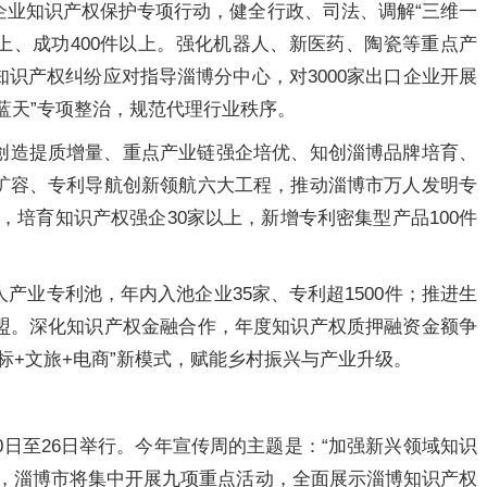
企业知识产权保护专项行动，健全行政、司法、调解“三维一
以上、成功400件以上。强化机器人、新医药、陶瓷等重点产
识产权纠纷应对指导淄博分中心，对3000家出口企业开展
“蓝天”专项整治，规范代理行业秩序。
创造提质增量、重点产业链强企培优、知创淄博品牌培育、
扩容、专利导航创新领航六大工程，推动淄博市万人发明专
，培育知识产权强企30家以上，新增专利密集型产品100件
人产业专利池，年内入池企业35家、专利超1500件；推进生
盟。深化知识产权金融合作，年度知识产权质押融资金额争
标+文旅+电商”新模式，赋能乡村振兴与产业升级。
20日至26日举行。今年宣传周的主题是：“加强新兴领域知识
题，淄博市将集中开展九项重点活动，全面展示淄博知识产权