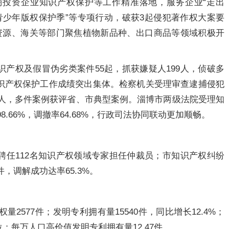
商投资企业知识产权保护等工作精准落地，服务企业“走出
”“青少年版权保护季”等专项行动，破获3起侵犯著作权大案要
资源、海关等部门聚焦植物新品种、出口商品等领域积极开
识产权及假冒伪劣类案件55起，抓获嫌疑人199人，侦破多
识产权保护工作成绩突出集体。检察机关受理审查逮捕侵犯
83人，多件案例获评省、市典型案例。淄博市两级法院受理知
98.66%，调撤率64.68%，行政司法协同联动更加顺畅。
聘任112名知识产权领域专家担任仲裁员；市知识产权纠纷
件，调解成功达率65.3%。
权量2577件；发明专利拥有量15540件，同比增长12.4%；
位；每万人口高价值发明专利拥有量12.47件。