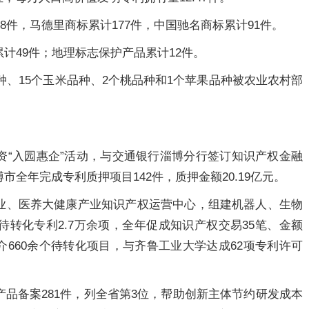
08件，马德里商标累计177件，中国驰名商标累计91件。
计49件；地理标志保护产品累计12件。
麦品种、15个玉米品种、2个桃品种和1个苹果品种被农业农村部
资“入园惠企”活动，与交通银行淄博分行签订知识产权金融
全年完成专利质押项目142件，质押金额20.19亿元。
业、医养大健康产业知识产权运营中心，组建机器人、生物
转化专利2.7万余项，全年促成知识产权交易35笔、金额
推介660余个待转化项目，与齐鲁工业大学达成62项专利许可
产品备案281件，列全省第3位，帮助创新主体节约研发成本