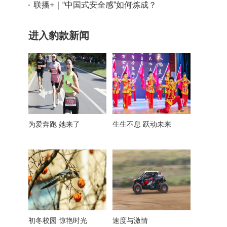
取得新突破
联播+｜“中国式安全感”如何炼成？
进入豹款新闻
为爱奔跑 她来了
生生不息 跃动未来
初冬校园 惊艳时光
速度与激情