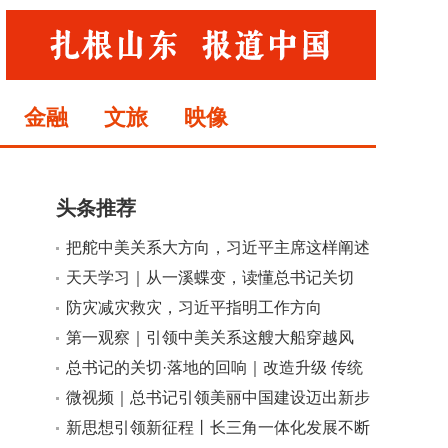
金融
文旅
映像
头条推荐
把舵中美关系大方向，习近平主席这样阐述
天天学习｜从一溪蝶变，读懂总书记关切
的“永恒课题”
防灾减灾救灾，习近平指明工作方向
第一观察｜引领中美关系这艘大船穿越风
小
大
浪、平稳前行
总书记的关切·落地的回响｜改造升级 传统
产业提质增效
微视频｜总书记引领美丽中国建设迈出新步
伐
新思想引领新征程丨长三角一体化发展不断