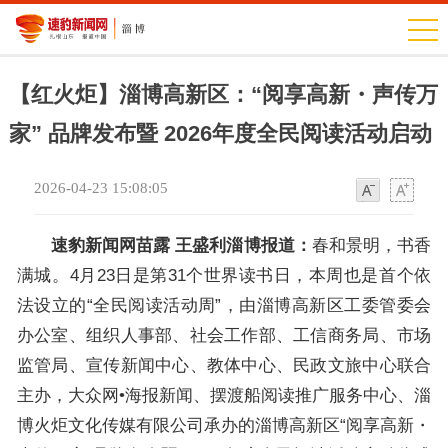
【红火炬】淄博高新区：“阅享高新・声传万
家” 品牌发布暨 2026年度全民阅读活动启动
2026-04-23 15:08:05
字
字
体
体
速豹新闻网苗露 王盛利淄博报道：
春和景明，书香
满城。4月23日是第31个世界读书日，本周也是首个依
法设立的“全民阅读活动周”，由淄博高新区工委管委会
办公室、组织人事部、社会工作部、工信商务局、市场
监管局、宣传新闻中心、教体中心、民政文旅中心联合
主办，大众网•海报新闻、摆渡船阅读推广服务中心、淄
博火炬文化传媒有限公司承办的淄博高新区“阅享高新・