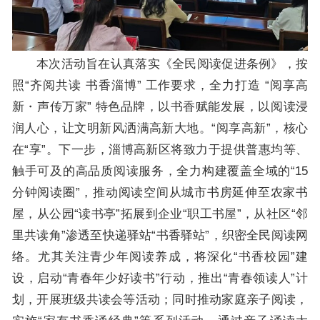
本次活动旨在认真落实《全民阅读促进条例》，按
照“齐阅共读 书香淄博” 工作要求，全力打造 “阅享高
新・声传万家” 特色品牌，以书香赋能发展，以阅读浸
润人心，让文明新风洒满高新大地。“阅享高新”，核心
在“享”。下一步，淄博高新区将致力于提供普惠均等、
触手可及的高品质阅读服务，全力构建覆盖全域的“15
分钟阅读圈”，推动阅读空间从城市书房延伸至农家书
屋，从公园“读书亭”拓展到企业“职工书屋”，从社区“邻
里共读角”渗透至快递驿站“书香驿站”，织密全民阅读网
络。尤其关注青少年阅读养成，将深化“书香校园”建
设，启动“青春年少好读书”行动，推出“青春领读人”计
划，开展班级共读会等活动；同时推动家庭亲子阅读，