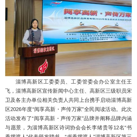
淄博高新区工委委员、工委管委会办公室主任王
飞，淄博高新区宣传新闻中心主任、高新区三级职员宋
卫及各主办单位相关负责人共同上台携手启动淄博高新
区2026年度“阅享高新・声传万家”全民阅读活动。此次
活动发布了“阅享高新・声传万家”品牌并阐释品牌内涵
与愿景，为淄博高新区诗词协会会长李绪贵等12名“书
香摆渡人”代表颁发聘书。“书香摆渡人”淄博高新区第三