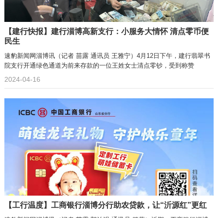
【建行快报】建行淄博高新支行：小服务大情怀 清点零币便
民生
速豹新闻网淄博讯（记者 苗露 通讯员 王雅宁）4月12日下午，建行翡翠书
院支行开通绿色通道为前来存款的一位王姓女士清点零钞，受到称赞
2024-04-16
【工行温度】工商银行淄博分行助农贷款，让“沂源红”更红