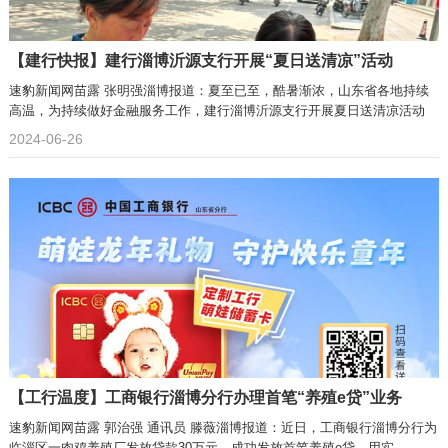
【建行快报】建行淄博沂源支行开展“夏日送清凉”活动
速豹新闻网苗露 张明强淄博报道：夏至已至，酷暑渐浓，山东省各地持续
高温，为持续做好金融服务工作，建行淄博沂源支行开展夏日送清凉活动
2024-06-26
【工行温度】工商银行淄博分行办理首笔“养殖e贷”业务
速豹新闻网苗露 郭治强 通讯员 滕薇淄博报道：近日，工商银行淄博分行为
临淄区一肉鸡养殖厂发放贷款30万元，成功发放首笔养殖e贷，用实